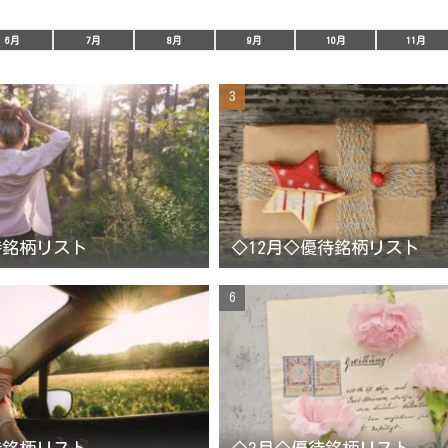
6月
7月
8月
9月
10月
11月
待銘柄リスト
◇12月◇優待銘柄リスト