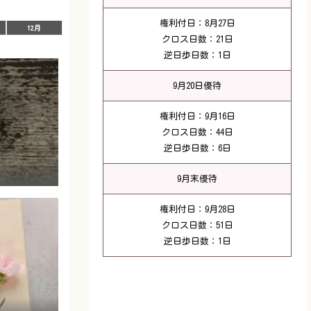
権利付日：8月27日
12月
クロス日数：21日
逆日歩日数：1日
9月20日優待
権利付日：9月16日
クロス日数：44日
逆日歩日数：6日
9月末優待
権利付日：9月28日
クロス日数：51日
逆日歩日数：1日