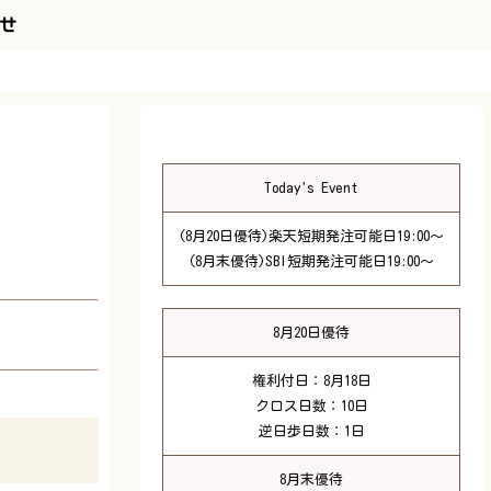
せ
Today's Event
(8月20日優待)楽天短期発注可能日19:00～
(8月末優待)SBI短期発注可能日19:00～
8月20日優待
権利付日：8月18日
クロス日数：10日
逆日歩日数：1日
8月末優待