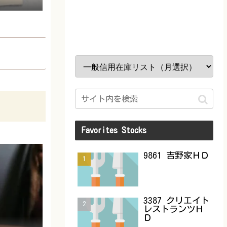
Favorites Stocks
9861 吉野家ＨＤ
3387 クリエイト
レストランツＨ
Ｄ