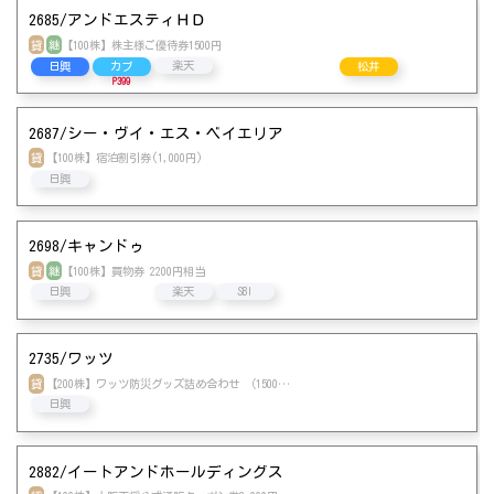
2685/アンドエスティＨＤ
貸
継
【100株】株主様ご優待券1500円
SBI
楽天
日興
カブ
松井
P399
2687/シー・ヴイ・エス・ベイエリア
貸
【100株】宿泊割引券(1,000円)
日興
2698/キャンドゥ
貸
継
【100株】買物券 2200円相当
日興
楽天
SBI
2735/ワッツ
貸
【200株】ワッツ防災グッズ詰め合わせ （1500…
日興
2882/イートアンドホールディングス