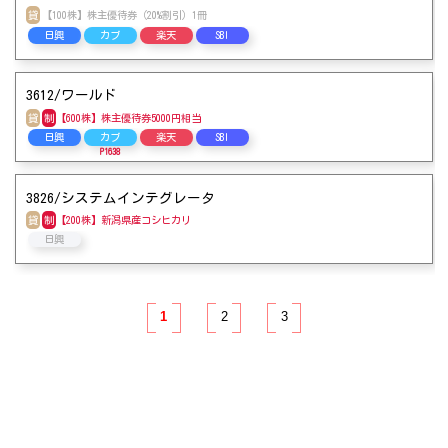
貸
【100株】株主優待券（20%割引）1冊
松井
日興
カブ
楽天
SBI
3612/ワールド
貸
制
【600株】株主優待券5000円相当
日興
カブ
楽天
SBI
P1638
3826/システムインテグレータ
貸
制
【200株】新潟県産コシヒカリ
日興
1
2
3