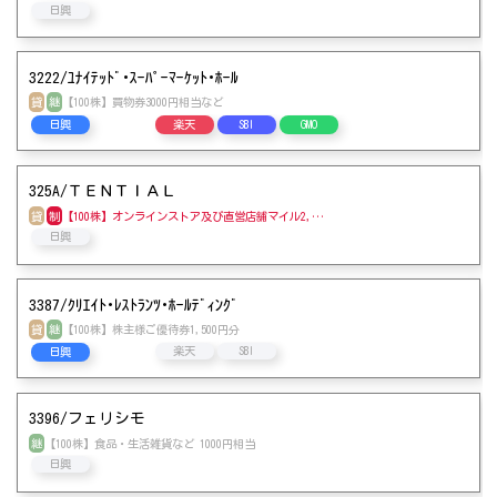
日興
3222/ﾕﾅｲﾃｯﾄﾞ･ｽｰﾊﾟｰﾏｰｹｯﾄ･ﾎｰﾙ
貸
継
【100株】買物券3000円相当など
日興
楽天
SBI
GMO
325A/ＴＥＮＴＩＡＬ
貸
制
【100株】オンラインストア及び直営店舗マイル2,…
日興
3387/ｸﾘｴｲﾄ･ﾚｽﾄﾗﾝﾂ･ﾎｰﾙﾃﾞｨﾝｸﾞ
貸
継
【100株】株主様ご優待券1,500円分
楽天
SBI
日興
3396/フェリシモ
継
【100株】食品・生活雑貨など 1000円相当
日興