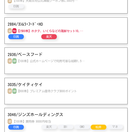
貸
【100株】大阪王将公式通販クーポン券2,000円…
日興
2884/ﾖｼﾑﾗ･ﾌｰﾄﾞ･HD
貸
制
【2500株】ホタテ、いくらなどの海鮮セット10,…
SBI
日興
楽天
2936/ベースフード
貸
継
【100株】公式ホームページで利用可能な総額1,5…
3035/ケイティケイ
貸
継
【600株】プレミアム優待クラブ3000ポイント
3046/ジンズホールディングス
貸
【100株】買物券 9000円相当
楽天
SBI
GMO
マネ
日興
松井