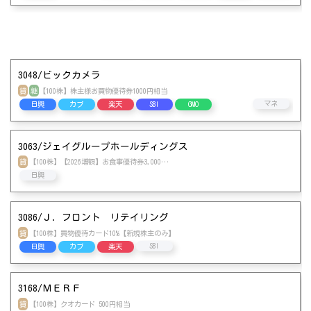
3048/ビックカメラ
貸
継
【100株】株主様お買物優待券1000円相当
松井
マネ
日興
カブ
楽天
SBI
GMO
3063/ジェイグループホールディングス
貸
【100株】【2026増額】お食事優待券3,000…
日興
3086/Ｊ．フロント リテイリング
貸
【100株】買物優待カード10%【新規株主のみ】
松井
SBI
日興
カブ
楽天
3168/ＭＥＲＦ
貸
【100株】クオカード 500円相当