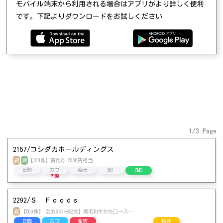
モバイル端末から利用される場合はアプリがより詳しく便利
です。下記よりダウンロードをお試しください
1/3 Page
2157/コシダカホールディングス
貸
継
【100株】買物券 2000円相当
日興
カブ
楽天
SBI
GMO
P189
2292/Ｓ Ｆｏｏｄｓ
貸
【500株】【2026のみ記念】黒毛和牛かたロース…
SBI
日興
カブ
楽天
松井