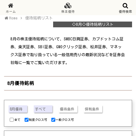
ホーム
株主優待
優待検索
Home
優待銘柄リスト
◇8月◇優待銘柄リスト
8月の株主優待銘柄について、SMBC日興証券、カブドットコム証
券、楽天証券、SBI証券、GMOクリック証券、松井証券、マネッ
クス証券で取り扱っている一般信用売りの最新状況などを証券会
社毎に一覧でご覧いただけます。
8月優待銘柄
全て
制度クロス可
一般クロス可