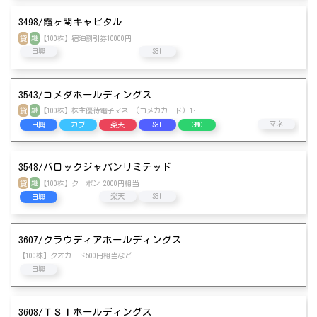
3498/霞ヶ関キャピタル
貸
継
【100株】宿泊割引券10000円
日興
SBI
3543/コメダホールディングス
貸
継
【100株】株主優待電子マネー(コメカカード) 1…
松井
マネ
日興
カブ
楽天
SBI
GMO
3548/バロックジャパンリミテッド
貸
継
【100株】クーポン 2000円相当
楽天
SBI
日興
3607/クラウディアホールディングス
【100株】クオカード500円相当など
日興
3608/ＴＳＩホールディングス