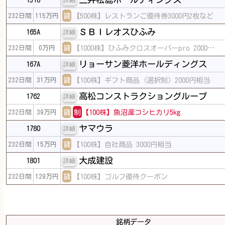
詳細
貸
【500株】レストランご優待券3000円2枚など
232日間
115万円
ＳＢＩレオスひふみ
165A
詳細
貸
【1000株】ひふみクロスオーバーpro 2000…
232日間
0万円
リョーサン菱洋ホールディングス
167A
詳細
貸
【100株】ギフト商品（選択制）2000円相当
232日間
31万円
高松コンストラクショングループ
1762
詳細
貸
制
【100株】魚沼産コシヒカリ5kg
232日間
39万円
ヤマウラ
1780
詳細
貸
【100株】自社商品 3000円相当
232日間
15万円
大成建設
1801
詳細
貸
【100株】ゴルフ優待クーポン
232日間
129万円
銘柄データ