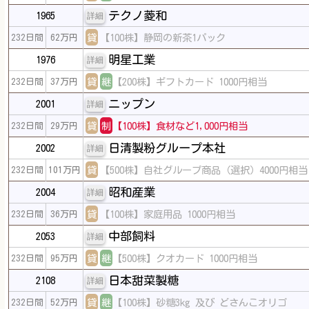
テクノ菱和
1965
詳細
貸
【100株】静岡の新茶1パック
232日間
62万円
明星工業
1976
詳細
貸
継
【200株】ギフトカード 1000円相当
232日間
37万円
ニップン
2001
詳細
貸
制
【100株】食材など1,000円相当
232日間
29万円
日清製粉グループ本社
2002
詳細
貸
【500株】自社グループ商品（選択）4000円相当
232日間
101万円
昭和産業
2004
詳細
貸
【100株】家庭用品 1000円相当
232日間
36万円
中部飼料
2053
詳細
貸
継
【500株】クオカード 1000円相当
232日間
95万円
日本甜菜製糖
2108
詳細
貸
継
【100株】砂糖3kg 及び どさんこオリゴ
232日間
52万円