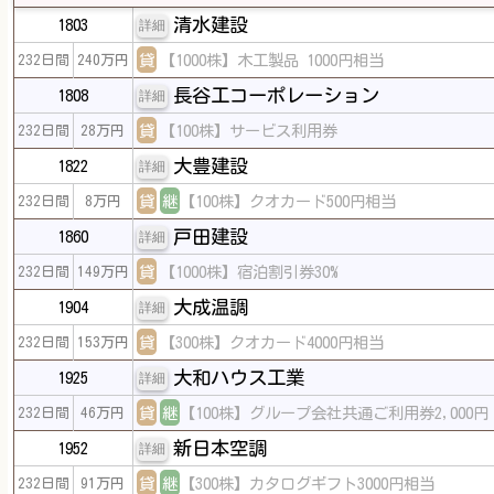
清水建設
1803
詳細
貸
【1000株】木工製品 1000円相当
232日間
240万円
長谷工コーポレーション
1808
詳細
貸
【100株】サービス利用券
232日間
28万円
大豊建設
1822
詳細
貸
継
【100株】クオカード500円相当
232日間
8万円
戸田建設
1860
詳細
貸
【1000株】宿泊割引券30%
232日間
149万円
大成温調
1904
詳細
貸
【300株】クオカード4000円相当
232日間
153万円
大和ハウス工業
1925
詳細
貸
継
【100株】グループ会社共通ご利用券2,000円
232日間
46万円
新日本空調
1952
詳細
貸
継
【300株】カタログギフト3000円相当
232日間
91万円