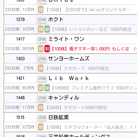
詳細
貸
【100株】【2028まで】Umiosオリジナルギ…
232日間
13万円
ホクト
1379
詳細
貸
継
【100株】レトルトカレーなど 1000円相当
232日間
20万円
ミライト・ワン
1417
詳細
貸
制
【100株】電子マネー等1,000円 もしくは （
232日間
35万円
サンヨーホームズ
1420
詳細
貸
【100株】クオカード 1000円相当
232日間
7万円
Ｌｉｂ Ｗｏｒｋ
1431
詳細
貸
継
【1000株】プレミアム優待クラブ 5000ポイ
232日間
65万円
キャンディル
1446
詳細
貸
【200株】クオカード3000円相当
232日間
11万円
日鉄鉱業
1515
詳細
貸
【100株】ミネラルウォーター「仙人秘水」 1.1
232日間
32万円
三井松島ホールディングス
1518