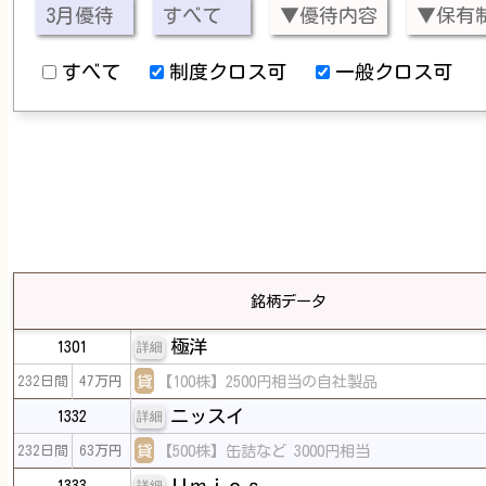
すべて
制度クロス可
一般クロス可
銘柄データ
極洋
1301
詳細
貸
【100株】2500円相当の自社製品
232日間
47万円
ニッスイ
1332
詳細
貸
【500株】缶詰など 3000円相当
232日間
63万円
Ｕｍｉｏｓ
1333