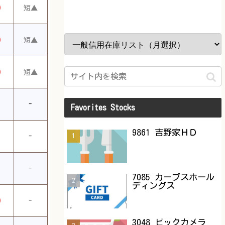
◎
短▲
◎
短▲
◎
短▲
-
Favorites Stocks
9861 吉野家ＨＤ
-
-
7085 カーブスホール
ディングス
◎
-
3048 ビックカメラ