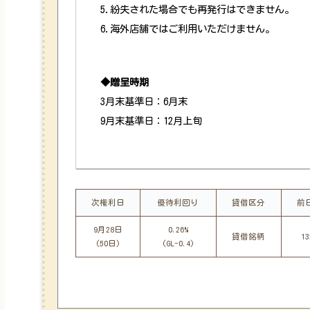
5.紛失された場合でも再発行はできません。
6.海外店舗ではご利用いただけません。
◆贈呈時期
3月末基準日：6月末
9月末基準日：12月上旬
次権利日
優待利回り
貸借区分
前
9月28日
0.26%
貸借銘柄
1
(50日)
(GL-0.4)