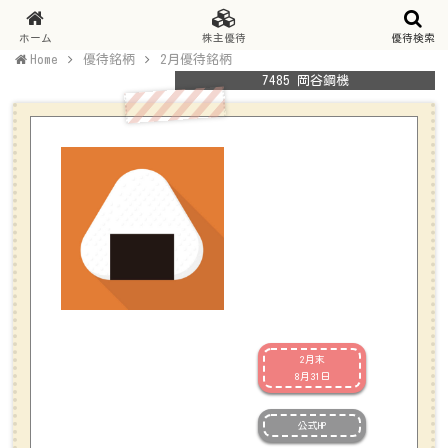
ホーム
株主優待
優待検索
Home
優待銘柄
2月優待銘柄
7485 岡谷鋼機
2月末
8月31日
公式HP