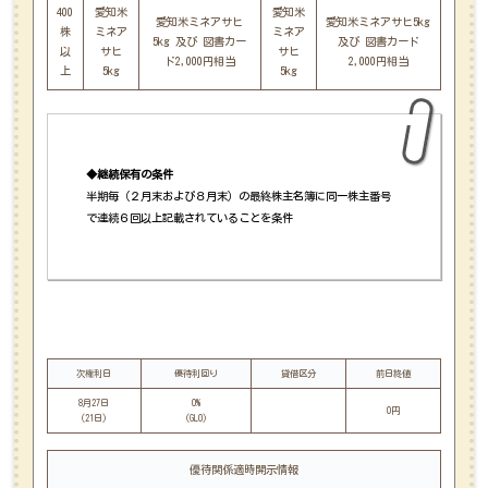
400
愛知米
愛知米
愛知米ミネアサヒ
愛知米ミネアサヒ5kg
株
ミネア
ミネア
5kg 及び 図書カー
及び 図書カード
以
サヒ
サヒ
ド2,000円相当
2,000円相当
上
5kg
5kg
◆継続保有の条件
半期毎（２月末および８月末）の最終株主名簿に同一株主番号
で連続６回以上記載されていることを条件
次権利日
優待利回り
貸借区分
前日終値
8月27日
0%
0円
(21日)
(GL0)
優待関係適時開示情報