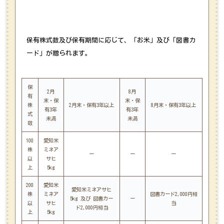
保有株式数及び保有期間に応じて、「お米」及び「図書カ
ード」が贈られます。
保
2月
8月
有
末・保
末・保
株
2月末・保有3年以上
8月末・保有3年以上
有3年
有3年
式
未満
未満
数
100
愛知米
株
ミネア
ー
ー
ー
以
サヒ
上
5kg
200
愛知米
愛知米ミネアサヒ
株
ミネア
図書カード2,000円相
5kg 及び 図書カー
ー
以
サヒ
当
ド2,000円相当
上
5kg